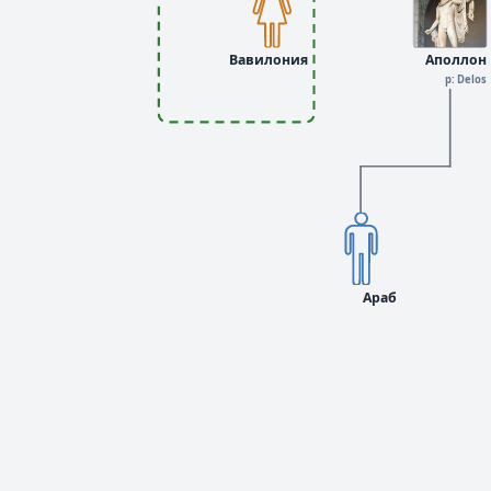
Вавилония
Аполлон
р: Delos
Араб