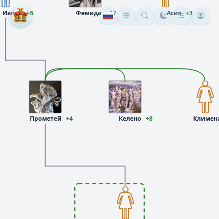
Иапет
+6
Фемида
+17
Асия
+3
Прометей
+4
Келено
+8
Климен