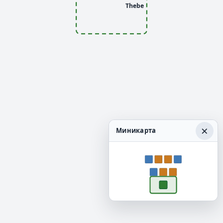
Thebe
×
Миникарта