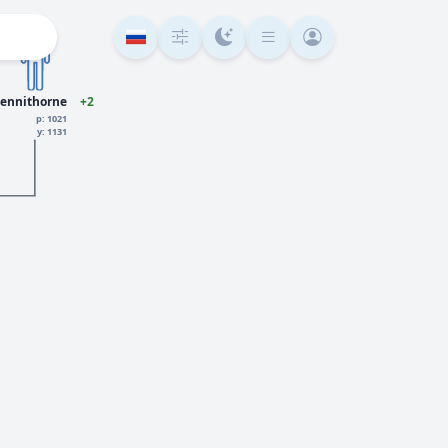
pennithorne
+2
р: 1021
у: 1131