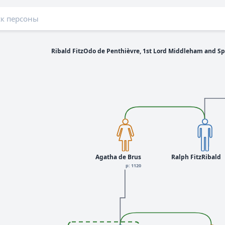
Ribald FitzOdo de Penthièvre, 1st Lord Middleham and S
Agatha de Brus
Ralph FitzRibald
р: 1120