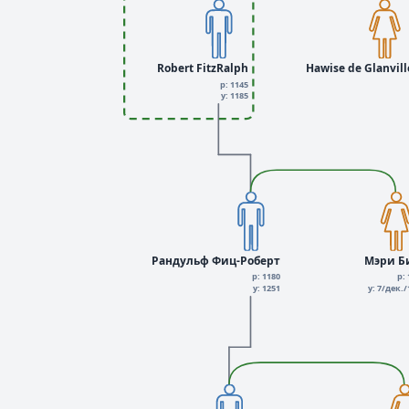
Robert FitzRalph
Hawise de Glanvill
р: 1145
у: 1185
Рандульф Фиц-Роберт
Мэри Б
р: 1180
р:
у: 1251
у: 7/дек./