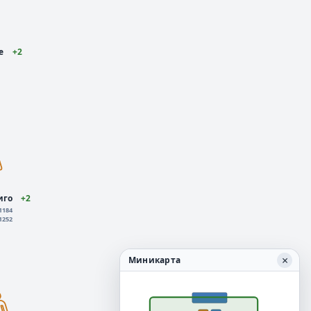
e
+2
иго
+2
 1184
1252
×
Миникарта