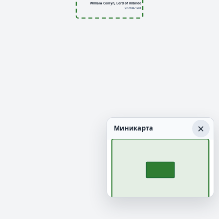
William Comyn, Lord of Kilbride
у: 1/янв./1283
×
Миникарта