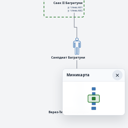
Саак II Багратуни
р: 1/янв./401
у: 1/янв./482
Санпдиат Багратуни
×
Миникарта
Вараз-Тироц I Багратуни
+2