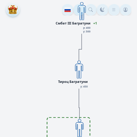
Смбат III Багратуни
+1
р: 400
у: 500
Тироц Багратуни
у: 450