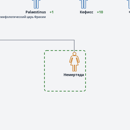
Palaestinus
+1
Кефисс
+10
мифологический царь Фракии
Немертеда