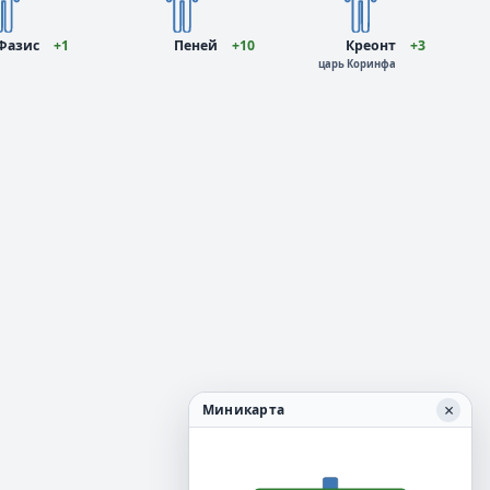
Фазис
+1
Пеней
+10
Креонт
+3
царь Коринфа
×
Миникарта