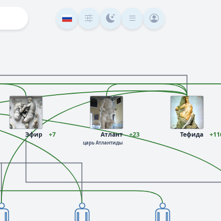
Эфир
+7
Атлант
+23
Тефида
+11
царь Атлантиды