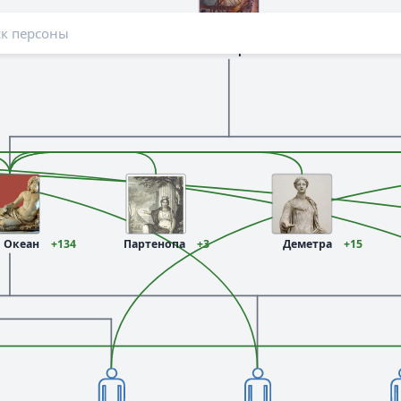
Уран
+51
Океан
+134
Партенопа
+3
Деметра
+15