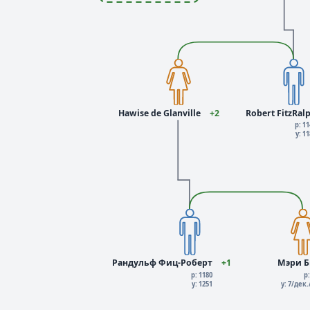
Hawise de Glanville
+2
Robert FitzRal
р: 1
у: 1
Рандульф Фиц-Роберт
+1
Мэри Б
р: 1180
р
у: 1251
у: 7/дек