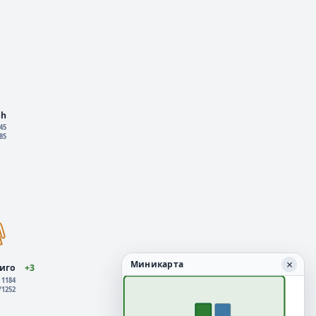
ph
145
185
×
Миникарта
иго
+3
: 1184
./1252